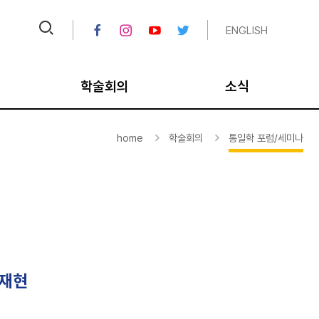
ENGLISH
학술회의
소식
크
IPUS 오늘의 TV
공지
home
학술회의
통일학 포럼/세미나
크
비디오 아카이브
채용공고
대
국내학술회의
뉴스레터/칼럼
국제학술회의
연보
통일학 포럼/세미나
미디어
평화학 포럼/세미나
종료 사업
 재현