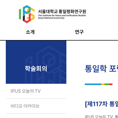
Skip
to
content
소개
연구
원장인사
통일의식조사
통일
설립목적·연혁
북한이탈주민조사
평화
통일학 포
학술회의
창립 20주년 기념영상
북한사회변동조사
평화
비전·CI
남북통합지수
최고
IPUS 오늘의 TV
구성과 조직
데이터 아카이브
시민
구성원
통일·평화
인턴
[제117차 
비디오 아카이브
기반구축사업
오시는 길
IPUS 오늘의 T