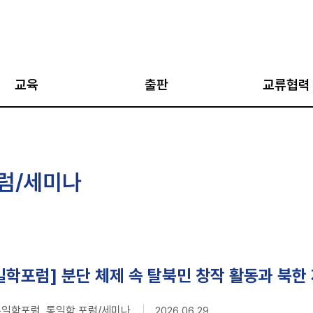
교육
출판
교류협력
아카데미
AJP
국외 협력 네트워
아카데미
통일과 평화
국내 협력 네트워
럼/세미나
·통일캠프
평화인문학 총서
한반도 평화 국립
네트워크
지도자 과정
통일학 총서
강좌
평화학 총서
십 프로그램
평화교실
통일학포럼] 분단 체제 속 탈북민 창작 활동과 북한
지식과 비평 (IPUS
V 통일학포럼 통일학 포럼/세미나
2026.06.29