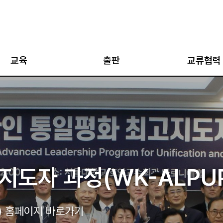
교육
출판
교류협력
아카데미
AJP
국외 협력 네트워
아카데미
통일과 평화
국내 협력 네트워
·통일캠프
평화인문학 총서
한반도 평화 국립
네트워크
0주년 기념 학술회의
지도자 과정
통일학 총서
시흥시 공동 주최 시민강
협의회 공동학술회의
도자 과정(WK-ALPUP
결과발표회
도자 과정(WK-ALPU
트워크
강좌
평화학 총서
구축사업 연합학술대회
십 프로그램
평화교실
전 시기 대학 통일평화 교육 및 연구의 현황과 과제
) 홈페이지 바로가기
대와 전망> 학술회의 내용보기
) 홈페이지 바로가기
가기
지식과 비평 (IPUS
K+국가전략사업단/ 서울대 통일평화연구원