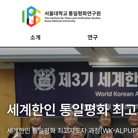
Skip
to
content
소개
연구
원장인사
통일의식조사
통일
설립목적·연혁
북한이탈주민조사
평화
창립 20주년 기념영상
북한사회변동조사
평화
통일평화연구원 창립 2
비전·CI
남북통합지수
최고
서울대 통일평화연구원-
전국대학통일문제연구소
세계한인 통일평화 최고지
2025 통일의식조사 
세계한인 통일평화 최고지
한반도 평화 국립대 네
구성과 조직
데이터 아카이브
시민
2025 통일·평화기반
<시흥 아카데미>
구성원
통일·평화
인턴
전국대학통일문제연구소협의회 공동학술회의 “신냉
기반구축사업
세계한인 통일평화 최고지도자 과정(WK-ALPUP
<이재명 정부 출범과 신냉전 위기: 대북정책 기
세계한인 통일평화 최고지도자 과정(WK-ALPUP
2023 국립대 대학생 여름캠프 바로가기
통일평화연구원 창립 20주년 기념 학술회의 바로
오시는 길
통일연구원/ 고려대 통일융합연구원/ 한국외대 H