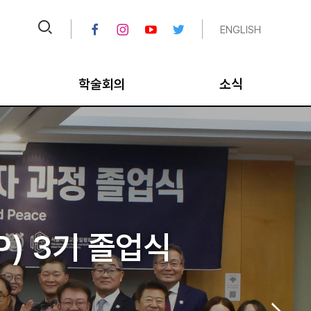
ENGLISH
학술회의
소식
크
IPUS 오늘의 TV
공지
크
비디오 아카이브
채용공고
대
국내학술회의
뉴스레터/칼럼
국제학술회의
연보
좌
) 3기 졸업식
P)
통일학 포럼/세미나
미디어
평화학 포럼/세미나
종료 사업
” 바로가기 연세대