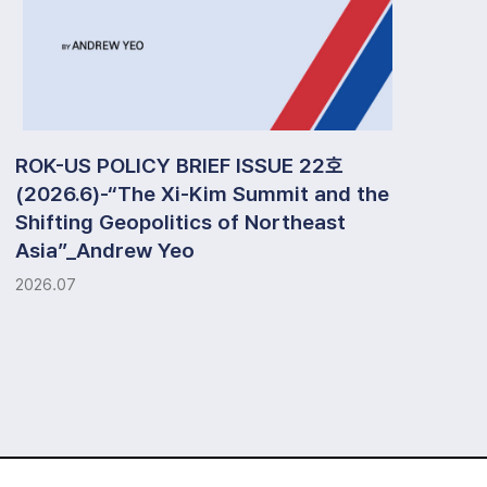
ROK-US POLICY BRIEF ISSUE 22호
(2026.6)-“The Xi-Kim Summit and the
통
Shifting Geopolitics of Northeast
H
Asia”_Andrew Yeo
20
2026.07