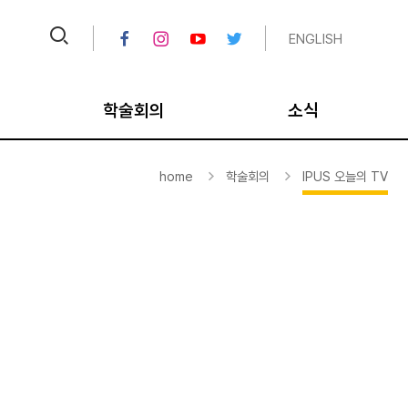
ENGLISH
학술회의
소식
크
IPUS 오늘의 TV
공지
home
학술회의
IPUS 오늘의 TV
크
비디오 아카이브
채용공고
대
국내학술회의
뉴스레터/칼럼
국제학술회의
연보
통일학 포럼/세미나
미디어
평화학 포럼/세미나
종료 사업