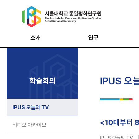
Skip
to
content
소개
연구
원장인사
통일의식조사
통일
설립목적·연혁
북한이탈주민조사
평화
IPUS 오
학술회의
창립 20주년 기념영상
북한사회변동조사
평화
비전·CI
남북통합지수
최고
IPUS 오늘의 TV
구성과 조직
데이터 아카이브
시민
구성원
통일·평화
인턴
<10대부터 
비디오 아카이브
기반구축사업
오시는 길
IPUS 오늘의 TV