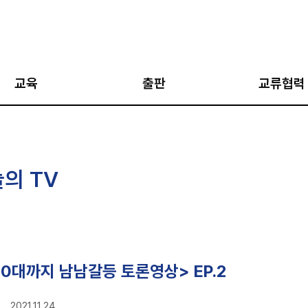
교육
출판
교류협력
아카데미
AJP
국외 협력 네트워
아카데미
통일과 평화
국내 협력 네트워
늘의 TV
·통일캠프
평화인문학 총서
한반도 평화 국립
네트워크
지도자 과정
통일학 총서
강좌
평화학 총서
십 프로그램
평화교실
80대까지 남남갈등 토론영상> EP.2
지식과 비평 (IPUS
2021.11.24