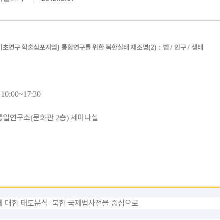
HORIZON)
한-미 정책 브리프
(ROK-US POLICY
BRIEF)
 기초연구 학술심포지엄
통합연구를 위한 북한실태 재조명
법
인구
생태
]
(2) :
/
/
. 10:00~17:30
통일연구소
문화관
층
세미나실
(
2
)
에 대한 태도분석
북한 국제법사전을 중심으로
–