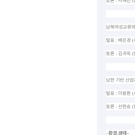
토론
서재진
:
(
남북여성교류와
발표
배은경
:
(
토론
김귀옥
:
(
남한 기반 산업
발표
이용환
:
(
토론
선한승
:
(
환경
․
생태
–
–