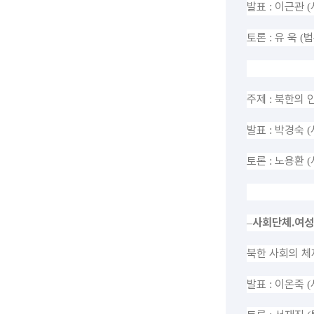
발표
이근관
:
(
토론
유 욱
법
:
(
주제
북한의 
:
발표
박경숙
:
(
토론
노용환
:
(
사회단체
․여
성
–
북한 사회의 체
발표
이온죽
:
(