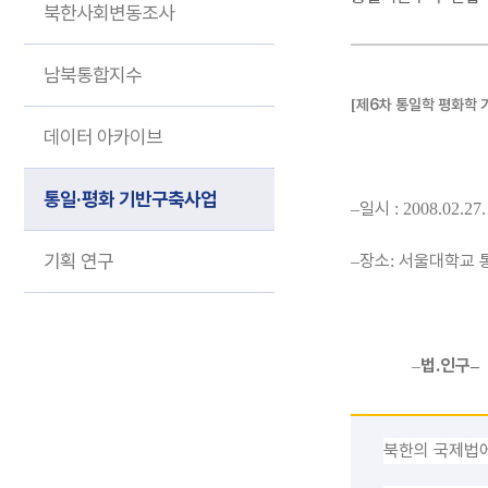
기획 연구
북한사회변동조사
남북통합지수
제6
차 통일학 평화학
[
데이터 아카이브
통일·평화 기반구축사업
일시
–
: 2008.02.27
기획 연구
장소
서울대학교 
–
:
법
․
인구
–
–
북한의 국제법