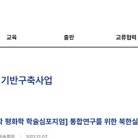
교육
출판
교류협력
아카데미
AJP
국외 협력 네트워
아카데미
통일과 평화
국내 협력 네트워
 기반구축사업
·통일캠프
평화인문학 총서
한반도 평화 국립
네트워크
지도자 과정
통일학 총서
강좌
평화학 총서
십 프로그램
평화교실
 평화학 학술심포지엄] 통합연구를 위한 북한실태 재
지식과 비평 (IPUS
합학술회의
2012.12.07