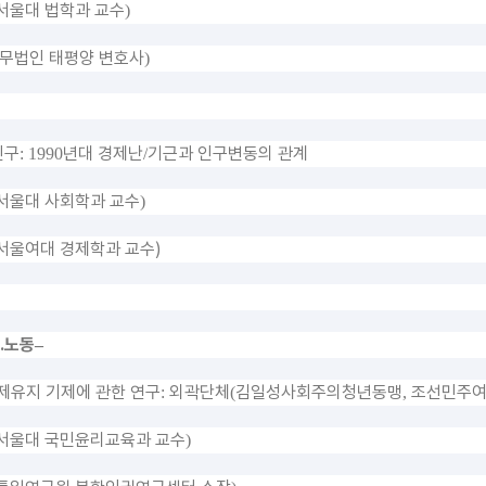
서울대 법학과 교수
)
무법인 태평양 변호사
)
인구
년대 경제난
기근과 인구변동의 관계
: 1990
/
서울대 사회학과 교수
)
서울여대 경제학과 교수)
․
노동
–
제유지 기제에 관한 연구
외곽단체
김일성사회주의청년동맹
조선민주
:
(
,
서울대 국민윤리교육과 교수
)