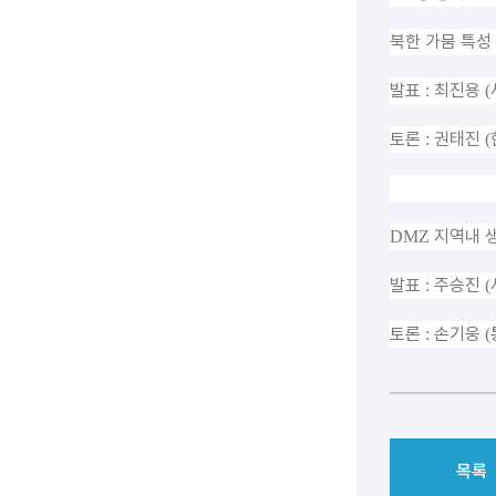
북한 가뭄 특성
발표
최진용
:
(
토론
권태진
:
(
지역내 
DMZ
발표
주승진
:
(
토론
손기웅
:
(
목록