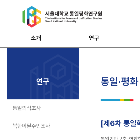
Skip
to
content
소개
연구
원장인사
통일의식조사
통일
설립목적·연혁
북한이탈주민조사
평화
통일·평화
연구
창립 20주년 기념영상
북한사회변동조사
평화
비전·CI
남북통합지수
최고
통일의식조사
구성과 조직
데이터 아카이브
시민
구성원
통일·평화
인턴
[제6차 통일학
북한이탈주민조사
기반구축사업
오시는 길
통일기반구축-연