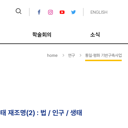
ENGLISH
학술회의
소식
크
IPUS 오늘의 TV
공지
home
연구
통일·평화 기반구축사업
크
비디오 아카이브
채용공고
대
국내학술회의
뉴스레터/칼럼
국제학술회의
연보
통일학 포럼/세미나
미디어
평화학 포럼/세미나
종료 사업
조명(2) : 법 / 인구 / 생태