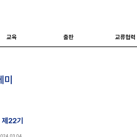
교육
출판
교류협력
아카데미
AJP
국외 협력 네트워
아카데미
통일과 평화
국내 협력 네트워
데미
·통일캠프
평화인문학 총서
한반도 평화 국립
네트워크
지도자 과정
통일학 총서
강좌
평화학 총서
십 프로그램
평화교실
 제22기
지식과 비평 (IPUS
2024.03.04