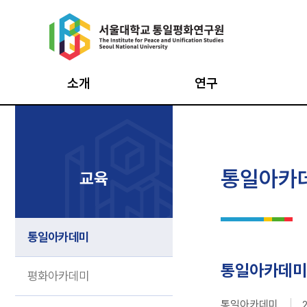
Skip
to
content
소개
연구
원장인사
통일의식조사
통일
설립목적·연혁
북한이탈주민조사
평화
통일아카
교육
창립 20주년 기념영상
북한사회변동조사
평화
비전·CI
남북통합지수
최고
통일아카데미
구성과 조직
데이터 아카이브
시민
구성원
통일·평화
인턴
통일아카데미
평화아카데미
기반구축사업
오시는 길
통일아카데미