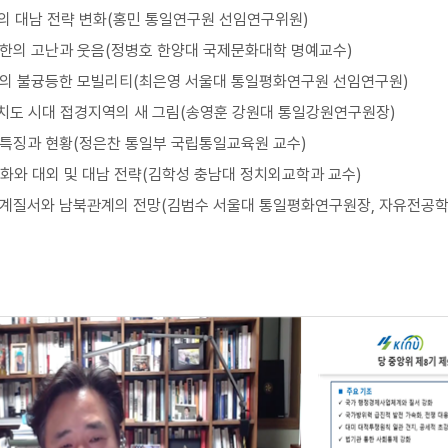
권의 대남 전략 변화(홍민 통일연구원 선임연구위원)
북한의 고난과 웃음(정병호 한양대 국제문화대학 명예교수)
년들의 불귱등한 모빌리티(최은영 서울대 통일평화연구원 선임연구원)
자치도 시대 접경지역의 새 그림(송영훈 강원대 통일강원연구원장)
 특징과 현황(정은찬 통일부 국립통일교육원 교수)
변화와 대외 및 대남 전략(김학성 충남대 정치외교학과 교수)
 세계질서와 남북관계의 전망(김범수 서울대 통일평화연구원장, 자유전공학