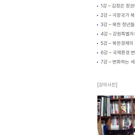
1강 – 김정은 정
2강 – 극장국가 
3강 – 북한 청
4강 – 강원특별
5강 – 북한경제의
6강 – 국제환경 
7강 – 변화하는
[강의사진]