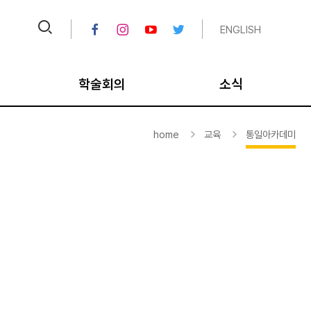
ENGLISH
학술회의
소식
크
IPUS 오늘의 TV
공지
home
교육
통일아카데미
크
비디오 아카이브
채용공고
대
국내학술회의
뉴스레터/칼럼
국제학술회의
연보
통일학 포럼/세미나
미디어
평화학 포럼/세미나
종료 사업