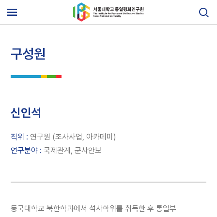
Skip
to
메
content
뉴
열
기
구성원
신인석
직위 :
연구원 (조사사업, 아카데미)
연구분야 :
국제관계, 군사안보
동국대학교 북한학과에서 석사학위를 취득한 후 통일부