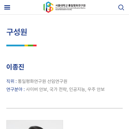
Skip
to
메
content
뉴
열
기
구성원
이종진
직위 :
통일평화연구원 선임연구원
연구분야 :
사이버 안보, 국가 전략, 인공지능, 우주 안보