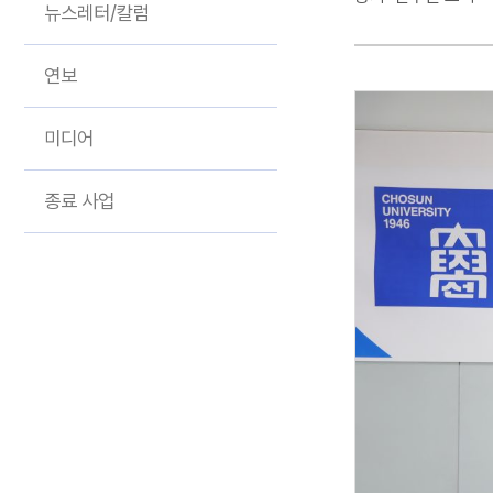
기획 연구
뉴스레터/칼럼
연보
미디어
종료 사업