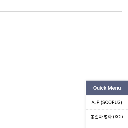
Quick Menu
AJP (SCOPUS)
통일과 평화 (KCI)