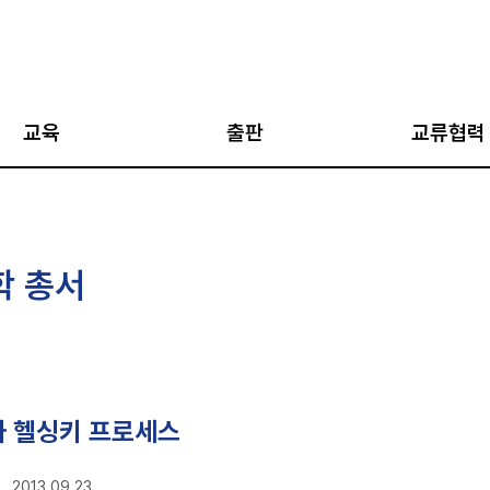
교육
출판
교류협력
아카데미
AJP
국외 협력 네트워
아카데미
통일과 평화
국내 협력 네트워
학 총서
·통일캠프
평화인문학 총서
한반도 평화 국립
네트워크
지도자 과정
통일학 총서
강좌
평화학 총서
십 프로그램
평화교실
와 헬싱키 프로세스
지식과 비평 (IPUS
2013.09.23