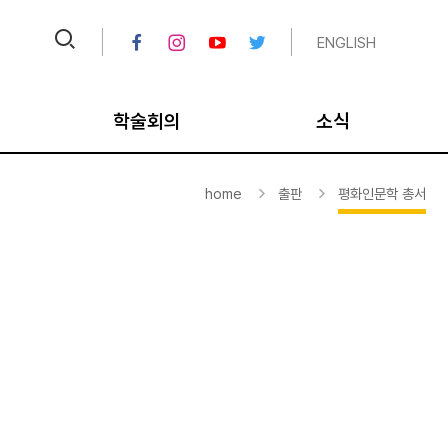
ENGLISH
학술회의
소식
크
IPUS 오늘의 TV
공지
home
출판
평화인문학 총서
크
비디오 아카이브
채용공고
대
국내학술회의
뉴스레터/칼럼
국제학술회의
연보
통일학 포럼/세미나
미디어
평화학 포럼/세미나
종료 사업