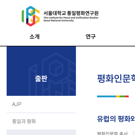
Skip
to
content
소개
연구
원장인사
통일의식조사
통일
설립목적·연혁
북한이탈주민조사
평화
평화인문
출판
창립 20주년 기념영상
북한사회변동조사
평화
비전·CI
남북통합지수
최고
AJP
구성과 조직
데이터 아카이브
시민
구성원
통일·평화
인턴
유럽의 평화
통일과 평화
기반구축사업
오시는 길
평화인문학 총서