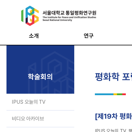
Skip
to
content
소개
연구
원장인사
통일의식조사
통일
설립목적·연혁
북한이탈주민조사
평화
평화학 포
학술회의
창립 20주년 기념영상
북한사회변동조사
평화
비전·CI
남북통합지수
최고
IPUS 오늘의 TV
구성과 조직
데이터 아카이브
시민
구성원
통일·평화
인턴
[제19차 평
비디오 아카이브
기반구축사업
오시는 길
IPUS 오늘의 T