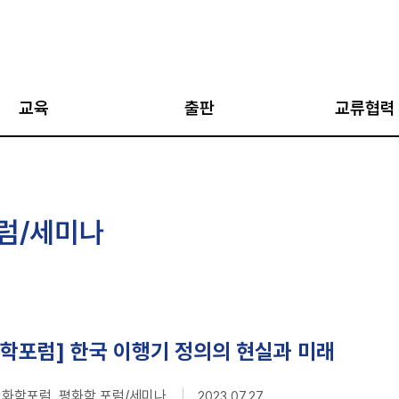
교육
출판
교류협력
아카데미
AJP
국외 협력 네트워
아카데미
통일과 평화
국내 협력 네트워
럼/세미나
·통일캠프
평화인문학 총서
한반도 평화 국립
네트워크
지도자 과정
통일학 총서
강좌
평화학 총서
십 프로그램
평화교실
화학포럼] 한국 이행기 정의의 현실과 미래
지식과 비평 (IPUS
V 평화학포럼 평화학 포럼/세미나
2023.07.27