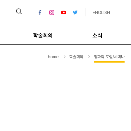
ENGLISH
학술회의
소식
크
IPUS 오늘의 TV
공지
home
학술회의
평화학 포럼/세미나
크
비디오 아카이브
채용공고
대
국내학술회의
뉴스레터/칼럼
국제학술회의
연보
통일학 포럼/세미나
미디어
평화학 포럼/세미나
종료 사업