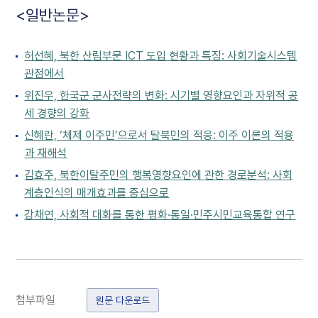
<일반논문>
허선혜, 북한 산림부문 ICT 도입 현황과 특징: 사회기술시스템
관점에서
위진우, 한국군 군사전략의 변화: 시기별 영향요인과 자위적 공
세 경향의 강화
신혜란, ‘체제 이주민’으로서 탈북민의 적응: 이주 이론의 적용
과 재해석
김효주, 북한이탈주민의 행복영향요인에 관한 경로분석: 사회
계층인식의 매개효과를 중심으로
강채연, 사회적 대화를 통한 평화·통일·민주시민교육통합 연구
첨부파일
원문 다운로드