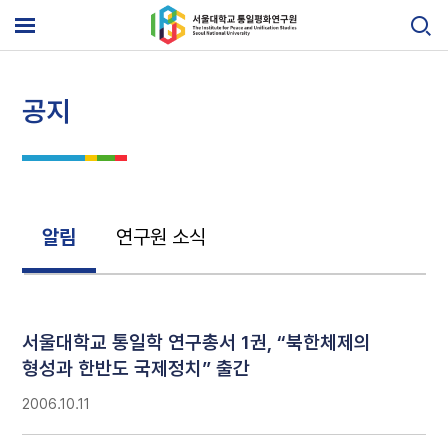
Skip
to
메
content
뉴
열
기
공지
알림
연구원 소식
서울대학교 통일학 연구총서 1권, “북한체제의
형성과 한반도 국제정치” 출간
2006.10.11